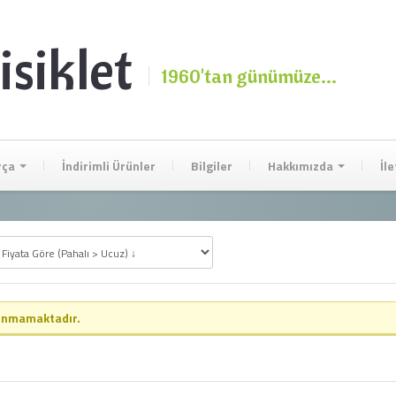
isiklet
1960'tan günümüze...
rça
İndirimli Ürünler
Bilgiler
Hakkımızda
İl
lunmamaktadır.