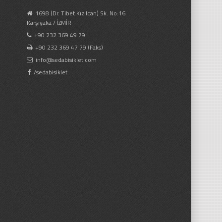
1698 (Dr. Tibet Kızılcan) Sk. No:16
Karşıyaka / İZMİR
+90 232 369 49 79
+90 232 369 47 79 (Faks)
info@sedabisiklet.com
/sedabisiklet