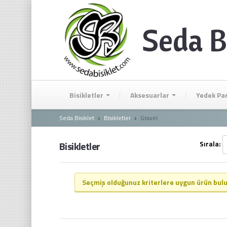
Seda B
Bisikletler
Aksesuarlar
Yedek Pa
Seda Bisiklet
Bisikletler
Gravel
Bisikletler
Sırala:
Seçmiş olduğunuz kriterlere uygun ürün bu