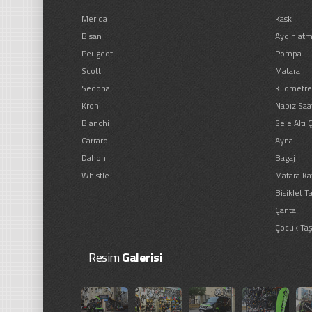
Merida
Kask
Bisan
Aydınlat
Peugeot
Pompa
Scott
Matara
Sedona
Kilometre 
Kron
Nabız Saat
Bianchi
Sele Altı 
Carraro
Ayna
Dahon
Bagaj
Whistle
Matara Kaf
Bisiklet Ta
Çanta
Çocuk Taş
Resim
Galerisi